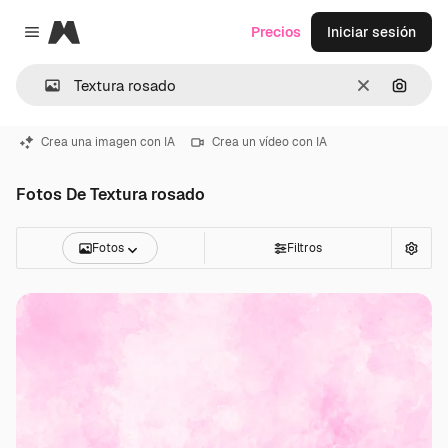
Magnific
Precios
Iniciar sesión
Close menu
Borrar
Buscar
Crea una imagen con IA
Crea un vídeo con IA
Fotos De Textura rosado
Fotos
Filtros