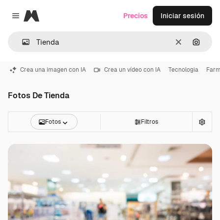
Magnific
Precios
Iniciar sesión
Close menu
Borrar
Buscar
Crea una imagen con IA
Crea un vídeo con IA
Tecnologia
Farm
Fotos De Tienda
Fotos
Filtros