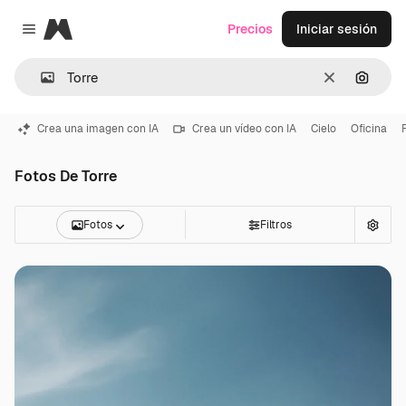
Magnific
Precios
Iniciar sesión
Close menu
Borrar
Buscar
Crea una imagen con IA
Crea un vídeo con IA
Cielo
Oficina
Fotos De Torre
Fotos
Filtros