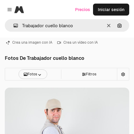
Magnific
Precios
Iniciar sesión
Close menu
Borrar
Buscar
Crea una imagen con IA
Crea un vídeo con IA
Fotos De Trabajador cuello blanco
Fotos
Filtros