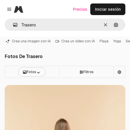
Magnific
Precios
Iniciar sesión
Close menu
Borrar
Buscar
Crea una imagen con IA
Crea un vídeo con IA
Playa
Yoga
Se
Fotos De Trasero
Fotos
Filtros