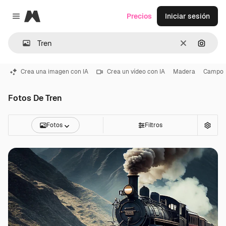
Magnific
Precios
Iniciar sesión
Close menu
Borrar
Buscar
Crea una imagen con IA
Crea un vídeo con IA
Madera
Campo
Fotos De Tren
Fotos
Filtros