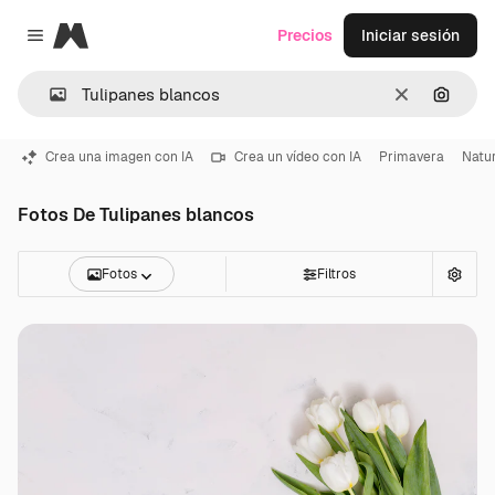
Magnific
Precios
Iniciar sesión
Close menu
Borrar
Buscar
Crea una imagen con IA
Crea un vídeo con IA
Primavera
Natu
Fotos De Tulipanes blancos
Fotos
Filtros