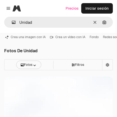
Magnific
Precios
Iniciar sesión
Close menu
Borrar
Buscar
Crea una imagen con IA
Crea un vídeo con IA
Fondo
Redes soc
Fotos De Unidad
Fotos
Filtros