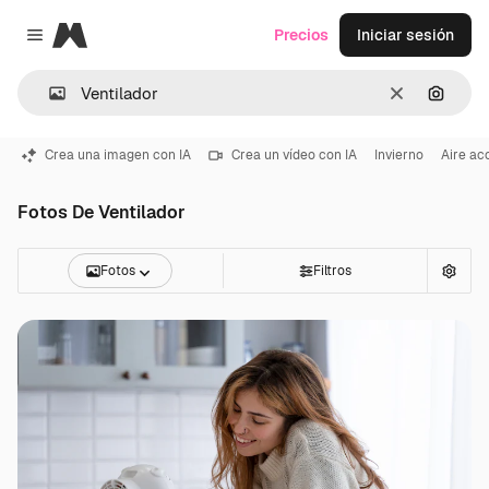
Magnific
Precios
Iniciar sesión
Close menu
Borrar
Buscar
Crea una imagen con IA
Crea un vídeo con IA
Invierno
Aire ac
Fotos De Ventilador
Fotos
Filtros