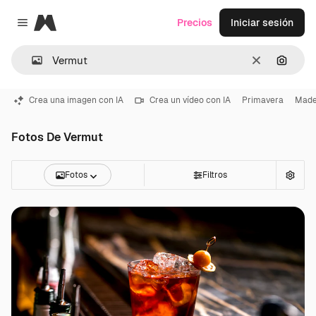
Magnific
Precios
Iniciar sesión
Close menu
Borrar
Buscar
Crea una imagen con IA
Crea un vídeo con IA
Primavera
Made
Fotos De Vermut
Fotos
Filtros