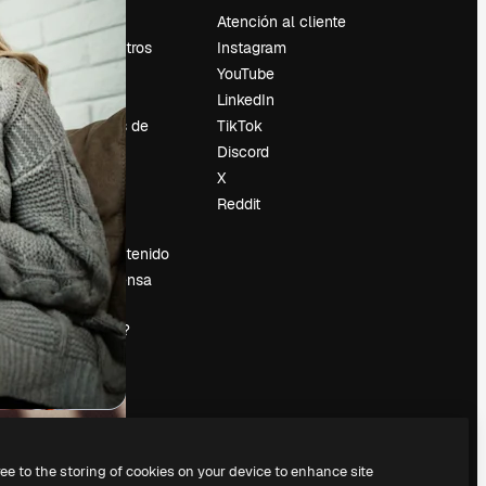
Precios
Atención al cliente
Sobre nosotros
Instagram
Reviews
YouTube
Empleo
LinkedIn
Tendencias de
TikTok
búsqueda
Discord
Blog
X
es
Eventos
Reddit
Slidesgo
Vender contenido
Sala de prensa
¿Buscas
magnific.ai?
ree to the storing of cookies on your device to enhance site