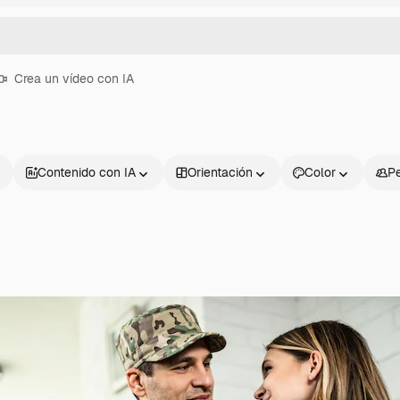
Crea un vídeo con IA
Contenido con IA
Orientación
Color
P
Productos
Información úti