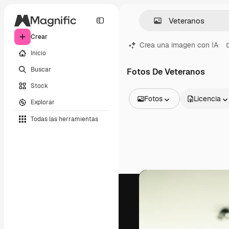
Crear
Crea una imagen con IA
Inicio
Buscar
Fotos De Veteranos
Stock
Fotos
Licencia
Explorar
Todas las imágenes
Todas las herramientas
Vectores
Ilustraciones
Fotos
PSD
Plantillas
Mockups
Vídeos
Clips de vídeo
Motion graphics
Plantillas de vídeos
Iconos
Modelos 3D
Fuentes