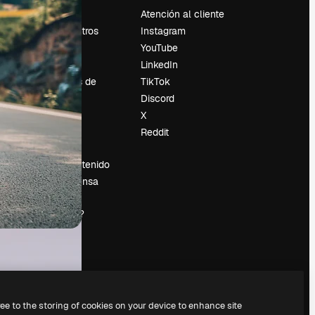
Precios
Atención al cliente
Sobre nosotros
Instagram
Reviews
YouTube
Empleo
LinkedIn
Tendencias de
TikTok
búsqueda
Discord
Blog
X
es
Eventos
Reddit
Slidesgo
Vender contenido
Sala de prensa
¿Buscas
magnific.ai?
ree to the storing of cookies on your device to enhance site