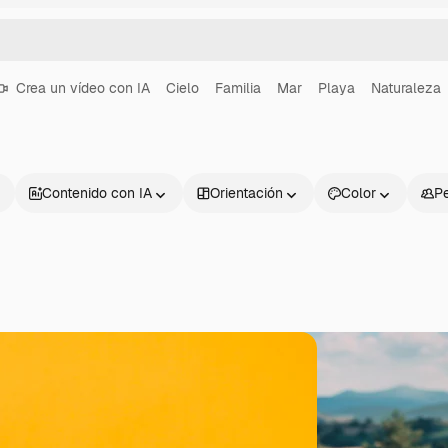
Crea un vídeo con IA
Cielo
Familia
Mar
Playa
Naturaleza
Contenido con IA
Orientación
Color
P
Productos
Información úti