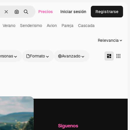
Precios
Iniciar sesión
Registrarse
Borrar
Buscar por imagen
Buscar
Verano
Senderismo
Avion
Pareja
Cascada
Relevancia
ersonas
Formato
Avanzado
l
Empresa
Síguenos