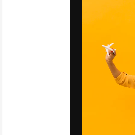
La plataforma cr
trabajo. Más de
entre creativos
estudios.
Español
Copyright © 2010