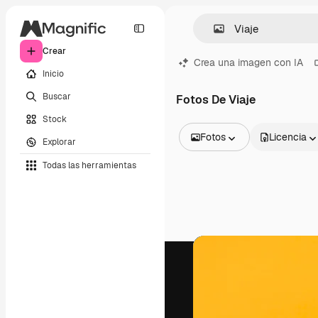
Crear
Crea una imagen con IA
Inicio
Buscar
Fotos De Viaje
Stock
Fotos
Licencia
Explorar
Todas las imágenes
Todas las herramientas
Vectores
Ilustraciones
Fotos
PSD
Plantillas
Mockups
Vídeos
Clips de vídeo
Motion graphics
Plantillas de vídeos
Iconos
Modelos 3D
Fuentes