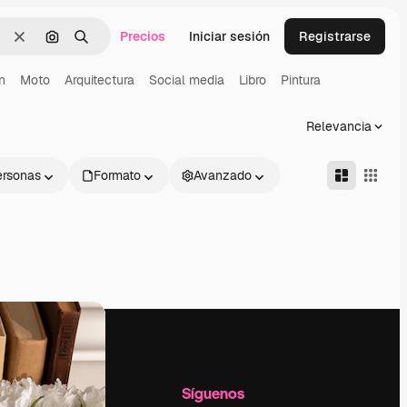
Precios
Iniciar sesión
Registrarse
Borrar
Buscar por imagen
Buscar
n
Moto
Arquitectura
Social media
Libro
Pintura
Relevancia
ersonas
Formato
Avanzado
l
Empresa
Síguenos