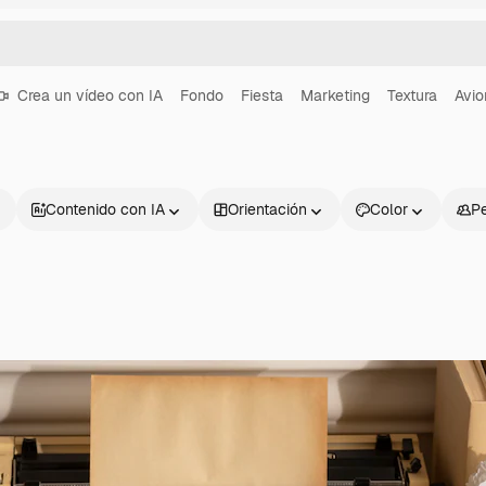
Crea un vídeo con IA
Fondo
Fiesta
Marketing
Textura
Avio
Contenido con IA
Orientación
Color
P
Productos
Información úti