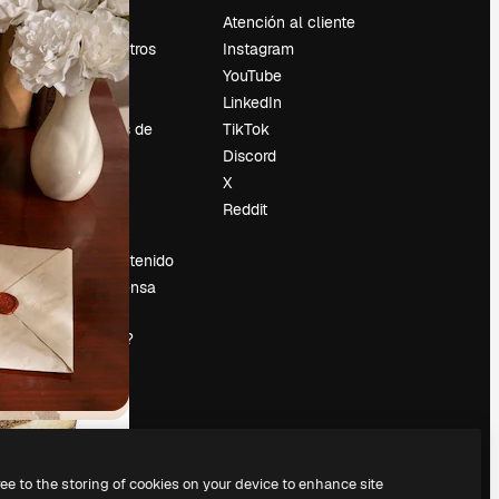
Precios
Atención al cliente
Sobre nosotros
Instagram
Reviews
YouTube
Empleo
LinkedIn
Tendencias de
TikTok
búsqueda
Discord
Blog
X
es
Eventos
Reddit
Slidesgo
Vender contenido
Sala de prensa
¿Buscas
magnific.ai?
ree to the storing of cookies on your device to enhance site