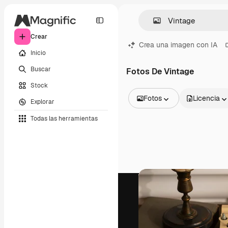
Crear
Crea una imagen con IA
Inicio
Buscar
Fotos De Vintage
Stock
Fotos
Licencia
Explorar
Todas las imágenes
Todas las herramientas
Vectores
Ilustraciones
Fotos
PSD
Plantillas
Mockups
Vídeos
Clips de vídeo
Motion graphics
Plantillas de vídeos
Iconos
Modelos 3D
Fuentes