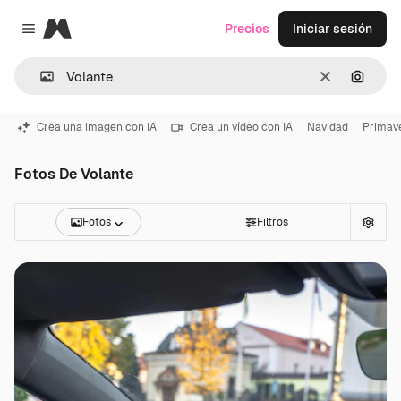
Magnific
Precios
Iniciar sesión
Close menu
Borrar
Buscar
Crea una imagen con IA
Crea un vídeo con IA
Navidad
Primav
Fotos De Volante
Fotos
Filtros