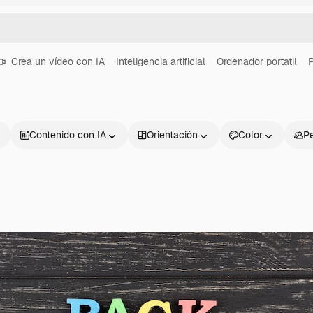
Crea un vídeo con IA
Inteligencia artificial
Ordenador portatil
P
Contenido con IA
Orientación
Color
P
Productos
Información úti