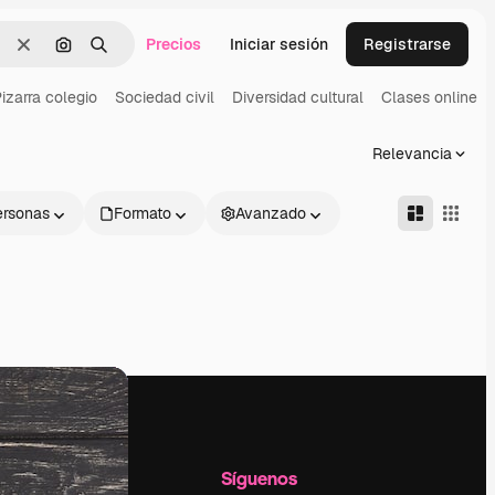
Precios
Iniciar sesión
Registrarse
Borrar
Buscar por imagen
Buscar
izarra colegio
Sociedad civil
Diversidad cultural
Clases online
Relevancia
ersonas
Formato
Avanzado
l
Empresa
Síguenos