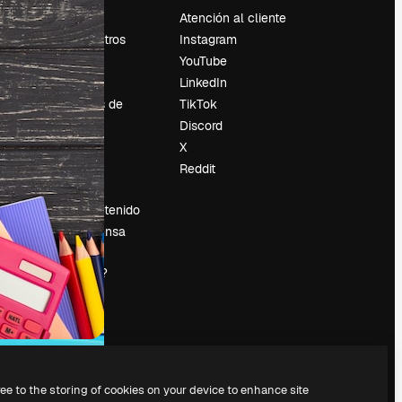
Precios
Atención al cliente
Sobre nosotros
Instagram
Reviews
YouTube
Empleo
LinkedIn
Tendencias de
TikTok
búsqueda
Discord
Blog
X
es
Eventos
Reddit
Slidesgo
Vender contenido
Sala de prensa
¿Buscas
magnific.ai?
ree to the storing of cookies on your device to enhance site