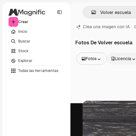
Crear
Crea una imagen con IA
Inicio
Buscar
Fotos De Volver escuela
Stock
Fotos
Licencia
Explorar
Todas las imágenes
Todas las herramientas
Vectores
Ilustraciones
Fotos
PSD
Plantillas
Mockups
Vídeos
Clips de vídeo
Motion graphics
Plantillas de vídeos
Iconos
Modelos 3D
Fuentes