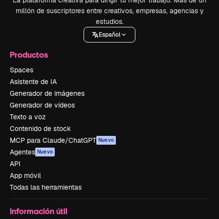
La plataforma creativa para dirigir tu mejor trabajo. Más de un
millón de suscriptores entre creativos, empresas, agencias y
estudios.
Español
Productos
Spaces
Asistente de IA
Generador de imágenes
Generador de vídeos
Texto a voz
Contenido de stock
MCP para Claude/ChatGPT
Nuevo
Agentes
Nuevo
API
App móvil
Todas las herramientas
Información útil