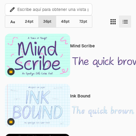
24
pt
36
pt
48
pt
72
pt
Mind Scribe
Premium
Ink Bound
Premium