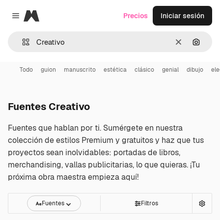
Magnific
Precios
Iniciar sesión
Close menu
Borrar
Buscar
Todo
guion
manuscrito
estética
clásico
genial
dibujo
el
Fuentes Creativo
Fuentes que hablan por ti. Sumérgete en nuestra
colección de estilos Premium y gratuitos y haz que tus
proyectos sean inolvidables: portadas de libros,
merchandising, vallas publicitarias, lo que quieras. ¡Tu
próxima obra maestra empieza aquí!
Fuentes
Filtros