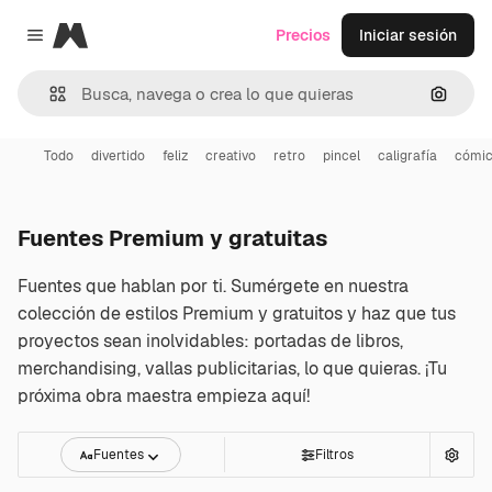
Magnific
Precios
Iniciar sesión
Close menu
Buscar
Todo
divertido
feliz
creativo
retro
pincel
caligrafía
cómi
Fuentes Premium y gratuitas
Fuentes que hablan por ti. Sumérgete en nuestra
colección de estilos Premium y gratuitos y haz que tus
proyectos sean inolvidables: portadas de libros,
merchandising, vallas publicitarias, lo que quieras. ¡Tu
próxima obra maestra empieza aquí!
Fuentes
Filtros