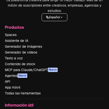
La plataforma creativa para dirigir tu mejor trabajo. Más de un
millón de suscriptores entre creativos, empresas, agencias y
estudios.
Español
Productos
Spaces
Asistente de IA
Generador de imágenes
Generador de vídeos
Texto a voz
Contenido de stock
MCP para Claude/ChatGPT
Nuevo
Agentes
Nuevo
API
App móvil
Todas las herramientas
Información útil