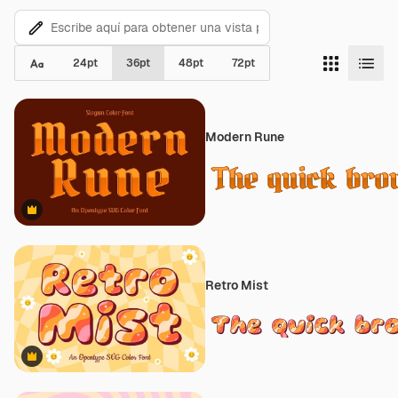
24
pt
36
pt
48
pt
72
pt
Modern Rune
Premium
Retro Mist
Premium