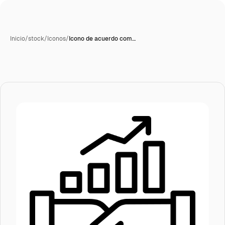
Inicio
/
stock
/
Iconos
/
Icono de acuerdo com…