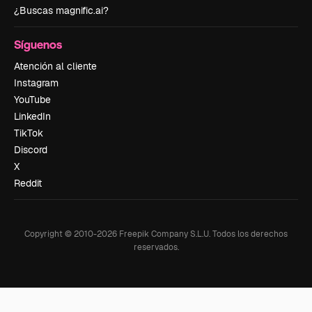
¿Buscas magnific.ai?
Síguenos
Atención al cliente
Instagram
YouTube
LinkedIn
TikTok
Discord
X
Reddit
Copyright © 2010-
2026
Freepik Company S.L.U.
Todos los derechos
reservados
.