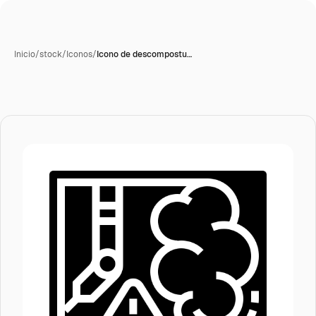
Inicio
/
stock
/
Iconos
/
Icono de descompostu…