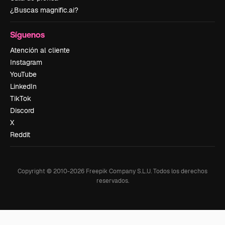
¿Buscas magnific.ai?
Síguenos
Atención al cliente
Instagram
YouTube
LinkedIn
TikTok
Discord
X
Reddit
Copyright © 2010-
2026
Freepik Company S.L.U.
Todos los derechos
reservados
.