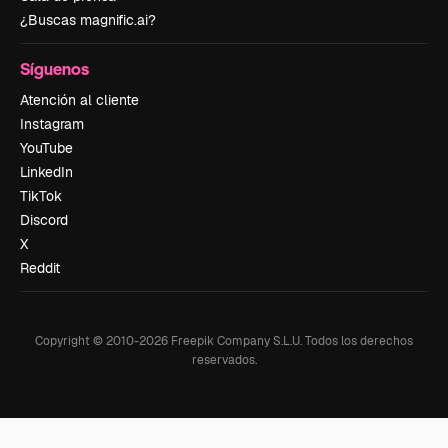
¿Buscas magnific.ai?
Síguenos
Atención al cliente
Instagram
YouTube
LinkedIn
TikTok
Discord
X
Reddit
Copyright © 2010-
2026
Freepik Company S.L.U.
Todos los derechos
reservados
.