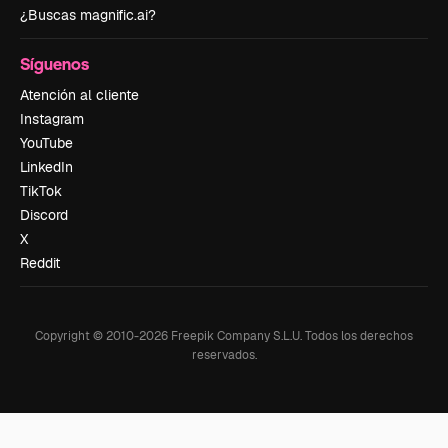
¿Buscas magnific.ai?
Síguenos
Atención al cliente
Instagram
YouTube
LinkedIn
TikTok
Discord
X
Reddit
Copyright © 2010-
2026
Freepik Company S.L.U.
Todos los derechos
reservados
.