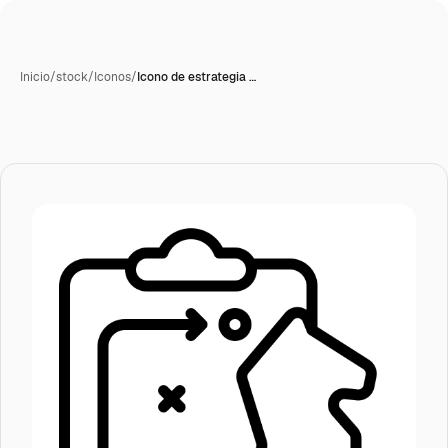
Inicio
/
stock
/
Iconos
/
Icono de estrategia …