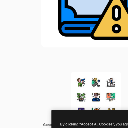
By clicking “Accept All Cookies”, you ag
Generic Outline Color