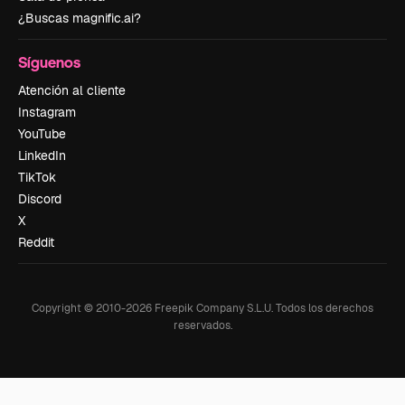
¿Buscas magnific.ai?
Síguenos
Atención al cliente
Instagram
YouTube
LinkedIn
TikTok
Discord
X
Reddit
Copyright © 2010-
2026
Freepik Company S.L.U.
Todos los derechos
reservados
.