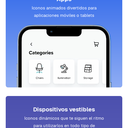
Iconos animados divertidos para
aplicaciones móviles o tablets
Dispositivos vestibles
Iconos dinámicos que te siguen el ritmo
para utilizarlos en todo tipo de