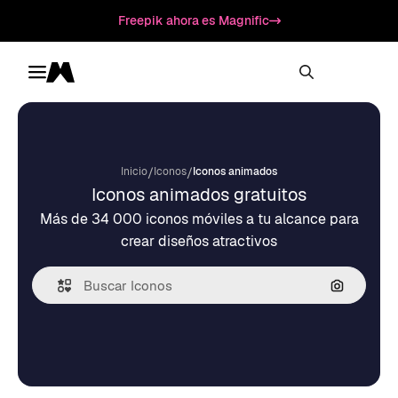
Freepik ahora es Magnific
Toggle menu
Magnific
/
/
Inicio
Iconos
Iconos animados
Iconos animados gratuitos
Más de 34 000 iconos móviles a tu alcance para
crear diseños atractivos
Buscar po