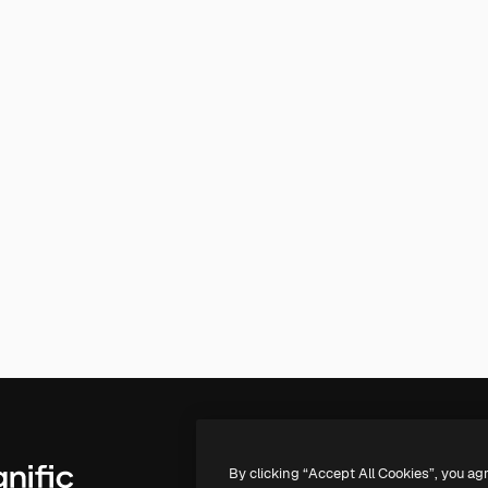
By clicking “Accept All Cookies”, you ag
Productos
Información úti