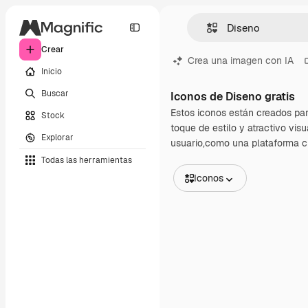
Crear
Crea una imagen con IA
Inicio
Buscar
Iconos de Diseno gratis
Estos iconos están creados par
Stock
toque de estilo y atractivo vis
Explorar
usuario,como una plataforma cr
Todas las herramientas
Iconos
Todas las imágenes
Vectores
Ilustraciones
Fotos
PSD
Plantillas
Mockups
Vídeos
Clips de vídeo
Motion graphics