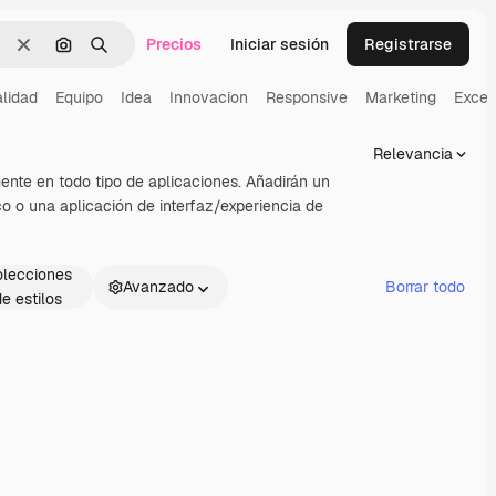
Precios
Iniciar sesión
Registrarse
Borrar
Buscar por imagen
Buscar
lidad
Equipo
Idea
Innovacion
Responsive
Marketing
Excel
Relevancia
ente en todo tipo de aplicaciones. Añadirán un
ico o una aplicación de interfaz/experiencia de
lecciones
Avanzado
Borrar todo
de estilos