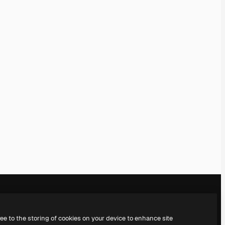
ree to the storing of cookies on your device to enhance site
l
Empresa
Síguenos