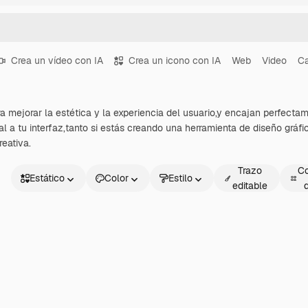
Crea un vídeo con IA
Crea un icono con IA
Web
Video
Ca
a mejorar la estética y la experiencia del usuario,y encajan perfectam
ual a tu interfaz,tanto si estás creando una herramienta de diseño gráf
eativa.
Trazo
Co
Estático
Color
Estilo
editable
Estático
Animado
Sticker
Interfaz