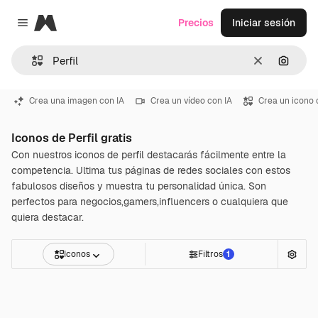
Magnific
Precios
Iniciar sesión
Close menu
Borrar
Buscar
Crea una imagen con IA
Crea un vídeo con IA
Crea un icono 
Iconos de Perfil gratis
Con nuestros iconos de perfil destacarás fácilmente entre la
competencia. Ultima tus páginas de redes sociales con estos
fabulosos diseños y muestra tu personalidad única. Son
perfectos para negocios,gamers,influencers o cualquiera que
quiera destacar.
Iconos
Filtros
1