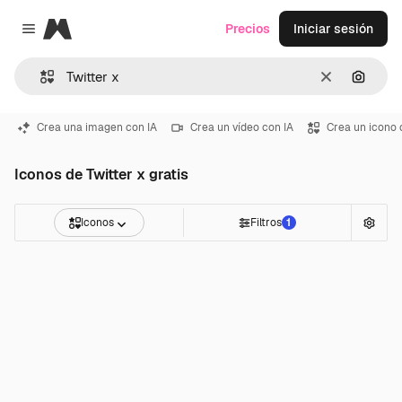
Magnific
Precios
Iniciar sesión
Close menu
Borrar
Buscar
Crea una imagen con IA
Crea un vídeo con IA
Crea un icono 
Iconos de Twitter x gratis
Iconos
Filtros
1