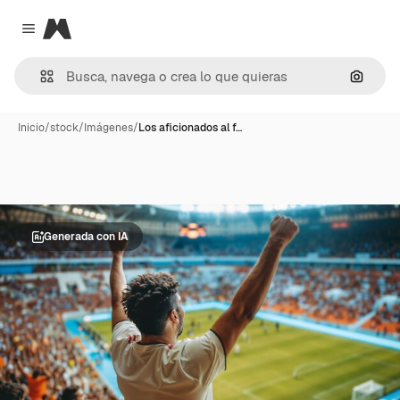
Magnific
Close menu
Buscar
Inicio
/
stock
/
Imágenes
/
Los aficionados al f…
Generada con IA