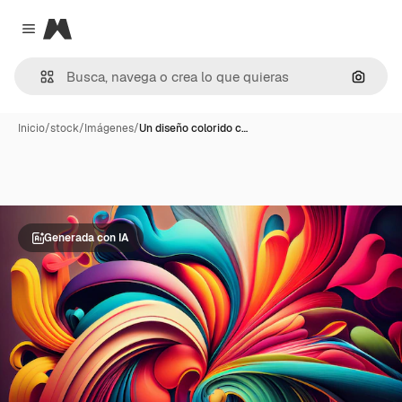
Magnific
Close menu
Buscar
Inicio
/
stock
/
Imágenes
/
Un diseño colorido c…
Generada con IA