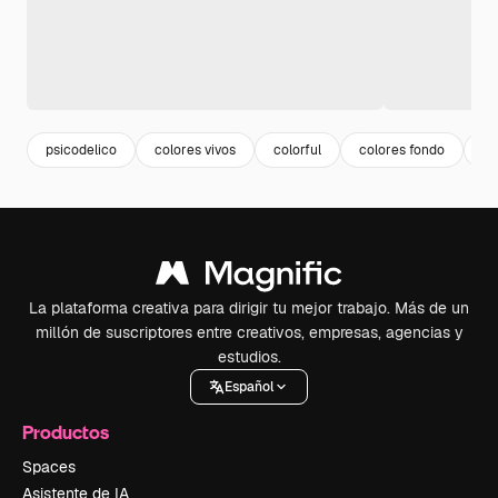
psicodelico
colores vivos
colorful
colores fondo
ba
La plataforma creativa para dirigir tu mejor trabajo. Más de un
millón de suscriptores entre creativos, empresas, agencias y
estudios.
Español
Productos
Spaces
Asistente de IA