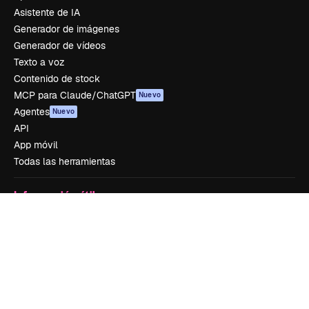
Asistente de IA
Generador de imágenes
Generador de vídeos
Texto a voz
Contenido de stock
MCP para Claude/ChatGPT
Nuevo
Agentes
Nuevo
API
App móvil
Todas las herramientas
Información útil
Academy
Documentación
Soporte
Términos de uso
Política de privacidad
Originales
Nuevo