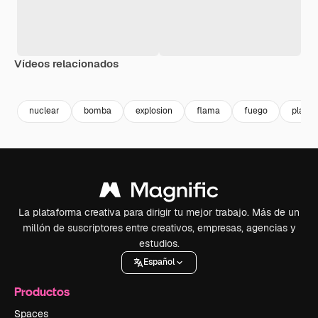
Vídeos relacionados
Premium
Premium
Generado por IA
Premium
Premium
Generado p
nuclear
bomba
explosion
flama
fuego
planta
La plataforma creativa para dirigir tu mejor trabajo. Más de un
millón de suscriptores entre creativos, empresas, agencias y
estudios.
Español
Productos
Spaces