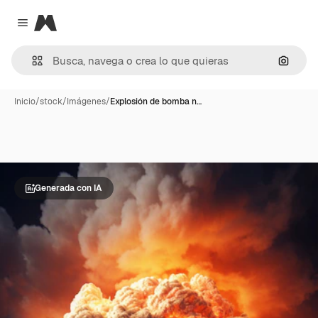
Magnific
Close menu
Buscar
Inicio
/
stock
/
Imágenes
/
Explosión de bomba n…
Generada con IA