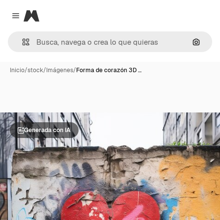
Magnific
Close menu
Buscar
Inicio
/
stock
/
Imágenes
/
Forma de corazón 3D …
Generada con IA