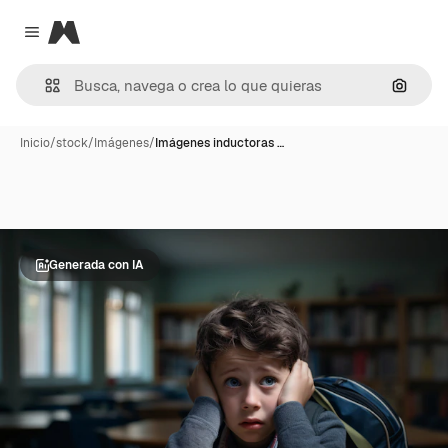
Magnific
Close menu
Buscar
Inicio
/
stock
/
Imágenes
/
Imágenes inductoras …
Generada con IA