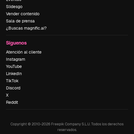
Slidesgo
Vender contenido
Sala de prensa
¿Buscas magnific.ai?
Síguenos
Atención al cliente
Instagram
YouTube
LinkedIn
TikTok
Discord
X
Reddit
Copyright © 2010-
2026
Freepik Company S.L.U.
Todos los derechos
reservados
.