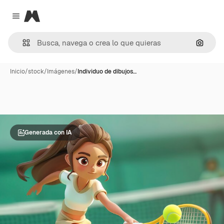
Magnific
Close menu
Buscar
Inicio
/
stock
/
Imágenes
/
Individuo de dibujos…
Generada con IA