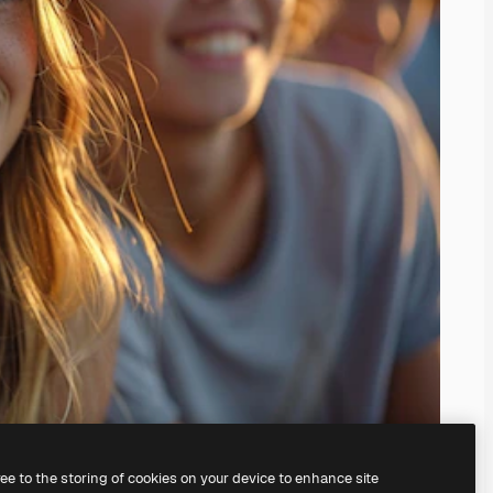
ree to the storing of cookies on your device to enhance site
nuestro
generador de imágenes con IA
.