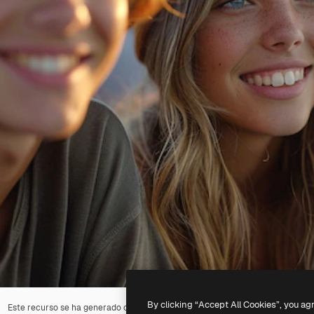
By clicking “Accept All Cookies”, you ag
Este recurso se ha generado con
IA
. Puedes crear el tuyo propio utilizando 