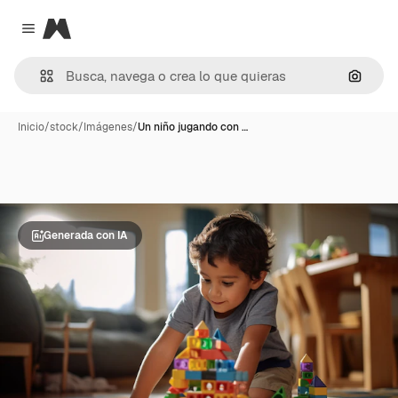
Magnific
Close menu
Buscar
Inicio
/
stock
/
Imágenes
/
Un niño jugando con …
Generada con IA