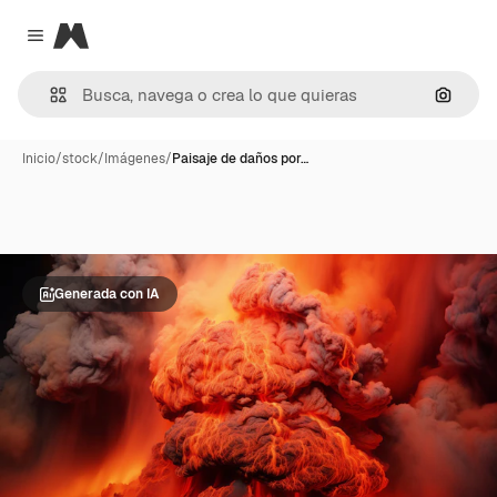
Magnific
Close menu
Buscar
Inicio
/
stock
/
Imágenes
/
Paisaje de daños por…
Generada con IA