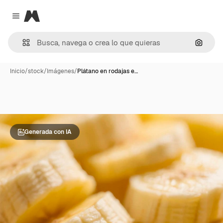
Magnific
Close menu
Buscar
Inicio
/
stock
/
Imágenes
/
Plátano en rodajas e…
Generada con IA