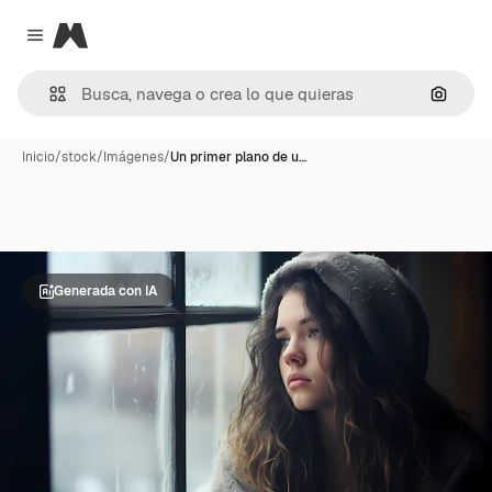
Magnific
Close menu
Buscar
Inicio
/
stock
/
Imágenes
/
Un primer plano de u…
Generada con IA