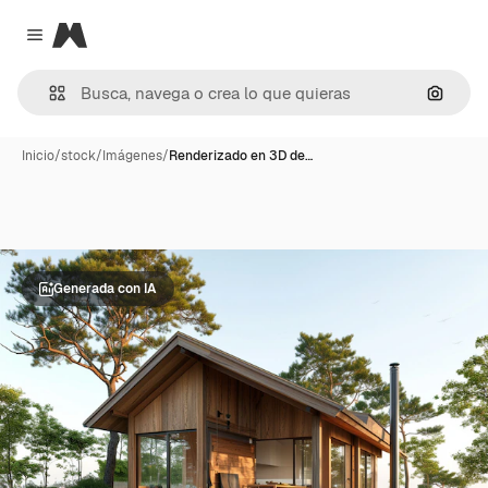
Magnific
Close menu
Buscar
Inicio
/
stock
/
Imágenes
/
Renderizado en 3D de…
Generada con IA