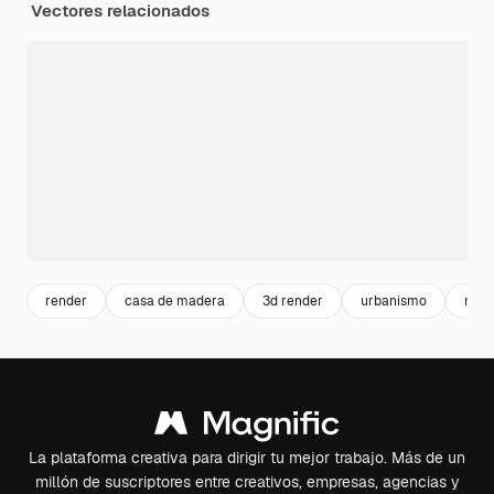
Vectores relacionados
render
casa de madera
3d render
urbanismo
mad
La plataforma creativa para dirigir tu mejor trabajo. Más de un
millón de suscriptores entre creativos, empresas, agencias y