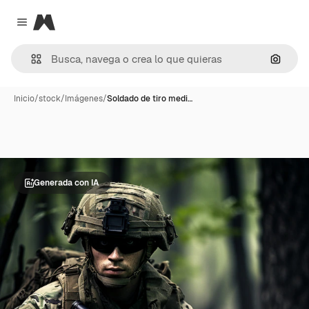
Magnific
Close menu
Buscar
Inicio
/
stock
/
Imágenes
/
Soldado de tiro medi…
Generada con IA