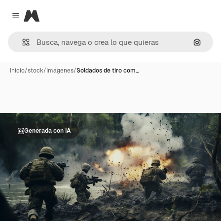
Magnific
Close menu
Buscar
Inicio
/
stock
/
Imágenes
/
Soldados de tiro com…
Generada con IA