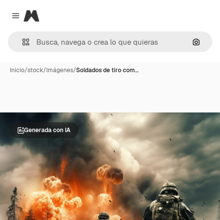
Magnific
Close menu
Buscar
Inicio
/
stock
/
Imágenes
/
Soldados de tiro com…
Generada con IA