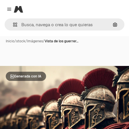
Magnific
Close menu
Buscar
Inicio
/
stock
/
Imágenes
/
Vista de los guerrer…
Generada con IA