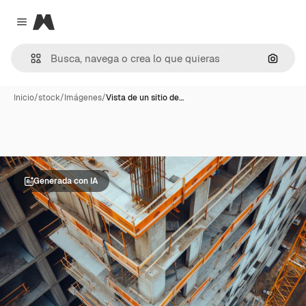
Magnific
Close menu
Buscar
Inicio
/
stock
/
Imágenes
/
Vista de un sitio de…
Generada con IA