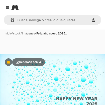
Magnific
Close menu
Buscar
Inicio
/
stock
/
Imágenes
/
Feliz año nuevo 2025…
Generada con IA
Premium