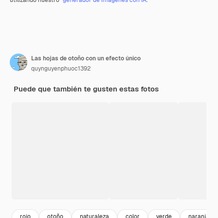
Las hojas de otoño con un efecto único
quynguyenphuoc1392
Puede que también te gusten estas fotos
rojo
otoño
naturaleza
color
verde
naranja