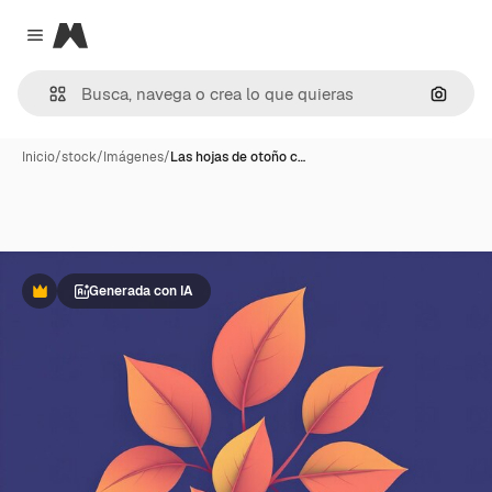
Magnific
Close menu
Buscar
Inicio
/
stock
/
Imágenes
/
Las hojas de otoño c…
Generada con IA
Premium