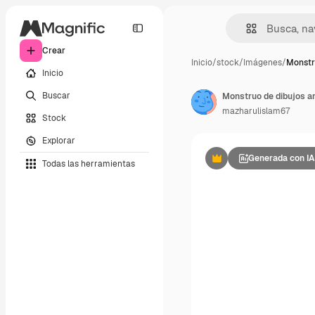
Crear
Inicio
/
stock
/
Imágenes
/
Monstr
Inicio
Buscar
mazharulislam67
Stock
Explorar
Generada con IA
Todas las herramientas
Premium