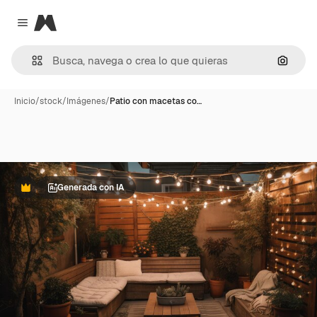
Magnific
Close menu
Buscar
Inicio
/
stock
/
Imágenes
/
Patio con macetas co…
Generada con IA
Premium