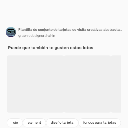
Plantilla de conjunto de tarjetas de visita creativas abstractas vectoriales
graphicdesignershahin
Puede que también te gusten estas fotos
rojo
element
diseño tarjeta
fondos para tarjetas
a