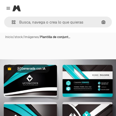
Magnific
Close menu
Buscar
Inicio
/
stock
/
Imágenes
/
Plantilla de conjunt…
Generada con IA
Premium