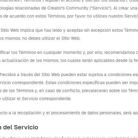
diciones (“Términos”) regulan el acceso y uso por los usuarios (“Usuari
ologías relacionadas de Creator's Community (“Servicio”). Al crear una
s de acuerdo con estos Términos, por favor no utilices nuestro Servici
 Sitio Web implica que has leído y aceptas sin excepción estos Térmi
os mismos, no debes utilizar el Sitio Web.
ficar los Términos en cualquier momento y, por ello, recomendamos qu
ma actualización de los mismos, los cuales serán aplicables desde la f
frecidos a través del Sitio Web pueden estar sujetos a condiciones es
ervicio correspondiente. Estas condiciones específicas pueden ser imp
 de los Términos y, en caso de conflicto, prevalecerán sobre los Térmi
 utilizar el Servicio correspondiente.
cto a la recopilación y el procesamiento de datos personales, será ap
n del Servicio