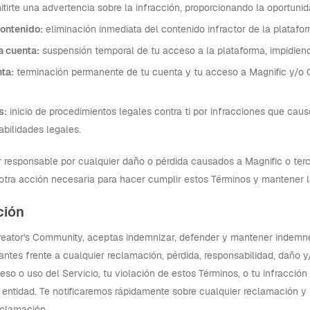
tirte una advertencia sobre la infracción, proporcionando la oportuni
contenido:
eliminación inmediata del contenido infractor de la platafor
a cuenta:
suspensión temporal de tu acceso a la plataforma, impidiendo
nta:
terminación permanente de tu cuenta y tu acceso a Magnific y/o Cr
s:
inicio de procedimientos legales contra ti por infracciones que caus
bilidades legales.
 responsable por cualquier daño o pérdida causados a Magnific o ter
otra acción necesaria para hacer cumplir estos Términos y mantener la
ción
ator's Community, aceptas indemnizar, defender y mantener indemne a 
antes frente a cualquier reclamación, pérdida, responsabilidad, daño y
eso o uso del Servicio, tu violación de estos Términos, o tu infracció
 entidad. Te notificaremos rápidamente sobre cualquier reclamación y 
eclamación.