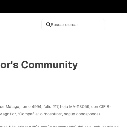
Buscar o crear
tor's Community
l de Málaga, tomo 4994, folio 217, hoja MA-113059, con CIF B-
Magnific”, “Compañia” o “nosotros”, según corresponda).