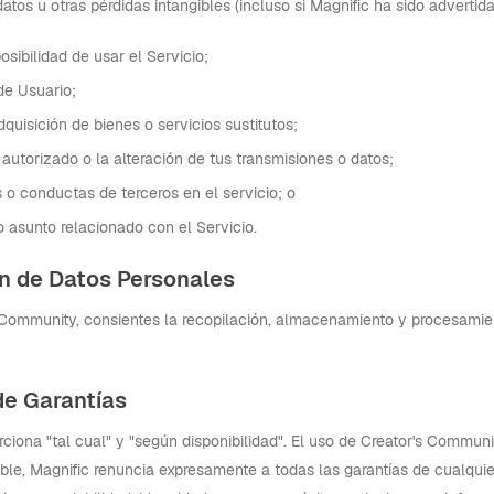
datos u otras pérdidas intangibles (incluso si Magnific ha sido advertid
posibilidad de usar el Servicio;
 de Usuario;
adquisición de bienes o servicios sustitutos;
 autorizado o la alteración de tus transmisiones o datos;
s o conductas de terceros en el servicio; o
ro asunto relacionado con el Servicio.
ón de Datos Personales
's Community, consientes la recopilación, almacenamiento y procesami
de Garantías
rciona "tal cual" y "según disponibilidad". El uso de Creator's Commun
able, Magnific renuncia expresamente a todas las garantías de cualquier 