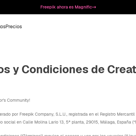
Freepik ahora es Magnific
as
Precios
os y Condiciones de Crea
or's Community!
perado por Freepik Company, S.L.U., registrada en el Registro Mercanti
o social en Calle Molina Lario 13, 5ª planta, 29015, Málaga, España (“