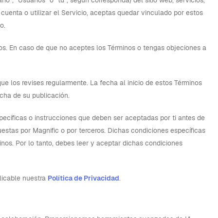
o”, “Usuarios” o “tú”, según corresponda) del sitio web, servicios,
 cuenta o utilizar el Servicio, aceptas quedar vinculado por estos
o.
nos. En caso de que no aceptes los Términos o tengas objeciones a
e los revises regularmente. La fecha al inicio de estos Términos
echa de su publicación.
pecíficas o instrucciones que deben ser aceptadas por ti antes de
uestas por Magnific o por terceros. Dichas condiciones específicas
nos. Por lo tanto, debes leer y aceptar dichas condiciones
licable nuestra
Política de Privacidad
.