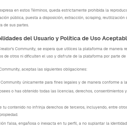
expresa en estos Términos, queda estrictamente prohibida la reproducci
ión pública, puesta a disposición, extracción, scraping, reutilización 
a de sus partes.
lidades del Usuario y Política de Uso Aceptab
ator's Community, se espera que utilices la plataforma de manera re
os de otros ni dificulten el uso y disfrute de la plataforma por parte de
s Community, aceptas las siguientes obligaciones:
's Community únicamente para fines legales y de manera conforme a la
osees o has obtenido todas las licencias, derechos, consentimientos y
e tu contenido no infrinja derechos de terceros, incluyendo, entre otro
propiedad.
ón falsa, engañosa o inexacta en tu perfil, a no suplantar la identida