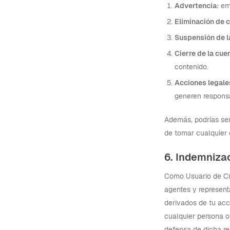
Advertencia:
emi
Eliminación de 
Suspensión de l
Cierre de la cue
contenido.
Acciones legale
generen responsa
Además, podrías ser
de tomar cualquier 
6. Indemniza
Como Usuario de Cre
agentes y represent
derivados de tu acc
cualquier persona o
defensa de dicha r