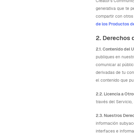
Creator's Community
generativa que te p
compartir con otros
de los Productos d
2. Derechos 
2.1. Contenido del 
publiques en nuestra
comunicar al públic
derivadas de tu con
el contenido que pu
2.2. Licencia a Otr
través del Servicio
2.3. Nuestros Dere
información subyace
interfaces e informa