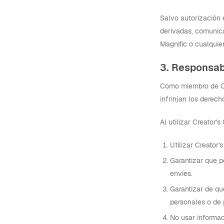
Salvo autorización 
derivadas, comunicac
Magnific o cualquier
3. Responsabi
Como miembro de Cre
infrinjan los derech
Al utilizar Creator'
Utilizar Creator
Garantizar que p
envíes.
Garantizar de qu
personales o de 
No usar informaci