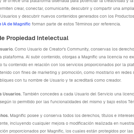
 te ofrece una plataforma diseñada para potenciar la creatividad y 
ermiten crear, conectar, comunicarte, descubrir y compartir una ampli
 Usuarios y descubrir nuevos contenidos generados con los Productos
e IA de Magnific
forman parte de estos Términos por referencia.
de Propiedad Intelectual
Usuario.
Como Usuario de Creator's Community, conservas los derechos
 plataforma. Al subir contenido, otorgas a Magnific una licencia no exclu
o tu contenido en relación con los servicios proporcionados por la pla
tenido con fines de marketing y promoción, como mostrarlo en redes 
bliques con tu nombre de Usuario y te acreditará como creador.
os Usuarios.
También concedes a cada Usuario del Servicio una licenci
, según lo permitido por las funcionalidades del mismo y bajo estos Té
chos.
Magnific posee y conserva todos los derechos, títulos e intereses
nte, incluyendo cualquier mejora o modificación realizada en nuestra 
ción proporcionados por Magnific, los cuales están protegidos por las 