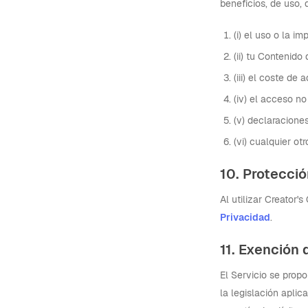
beneficios, de uso, 
(i) el uso o la im
(ii) tu Contenido
(iii) el coste de 
(iv) el acceso no
(v) declaracione
(vi) cualquier ot
10. Protecci
Al utilizar Creator
Privacidad
.
11. Exención 
El Servicio se propo
la legislación aplic